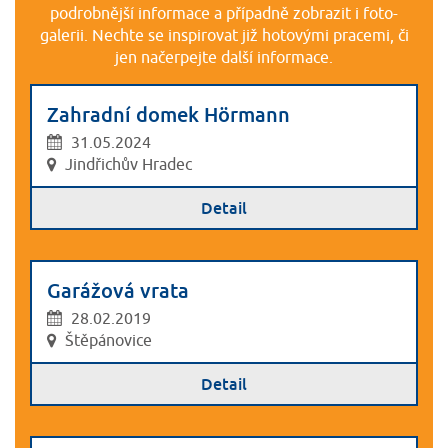
podrobnější informace a případně zobrazit i foto-
galerii. Nechte se inspirovat již hotovými pracemi, či
jen načerpejte další informace.
Zahradní domek Hörmann
31.05.2024
Jindřichův Hradec
Detail
Garážová vrata
28.02.2019
Štěpánovice
Detail