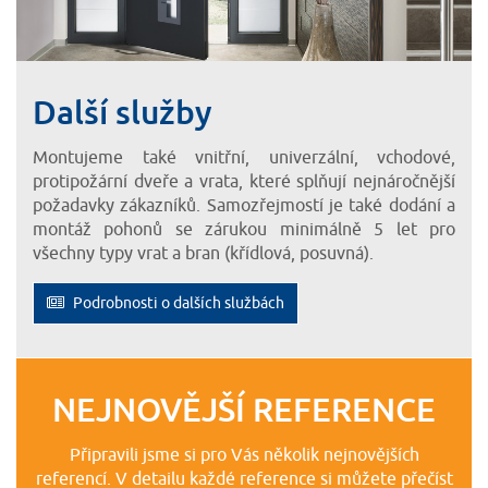
Další služby
Montujeme také vnitřní, univerzální, vchodové,
protipožární dveře a vrata, které splňují nejnáročnější
požadavky zákazníků. Samozřejmostí je také dodání a
montáž pohonů se zárukou minimálně 5 let pro
všechny typy vrat a bran (křídlová, posuvná).
Podrobnosti o dalších službách
NEJNOVĚJŠÍ REFERENCE
Připravili jsme si pro Vás několik nejnovějších
referencí. V detailu každé reference si můžete přečíst