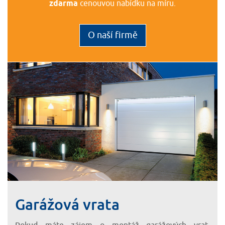
zdarma
cenouvou nabídku na míru.
O naší firmě
Garážová vrata