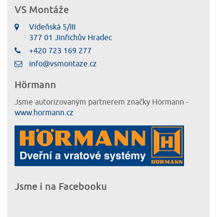
VS Montáže
Vídeňská 5/III
377 01 Jinřichův Hradec
+420 723 169 277
info@vsmontaze.cz
Hörmann
Jsme autorizovaným partnerem značky Hörmann -
www.hormann.cz
Jsme i na Facebooku